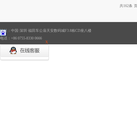
共
162
条
页
地址：中国·深圳·福田车公庙天安数码城F3.8栋CD座八楼
电话：+86 0755-8330 0666
X