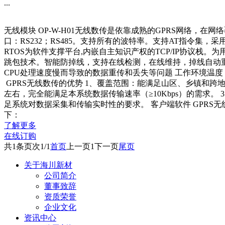
...
无线模块 OP-W-H01无线数传是依靠成熟的GPRS网络，在
口：RS232；RS485。支持所有的波特率。支持AT指令集，
RTOS为软件支撑平台,内嵌自主知识产权的TCP/IP协议栈
跳包技术。智能防掉线，支持在线检测，在线维持，掉线自动重
CPU处理速度慢而导致的数据重传和丢失等问题 工作环境温度：-25℃～+6
GPRS无线数传的优势 1、覆盖范围：能满足山区、乡镇和跨地区
左右，完全能满足本系统数据传输速率（≥10Kbps）的需求
足系统对数据采集和传输实时性的要求。 客户端软件 GPR
下：
了解更多
在线订购
共
1
条
页次1/1
首页
上一页
1
下一页
尾页
关于海川新材
公司简介
董事致辞
资质荣誉
企业文化
资讯中心