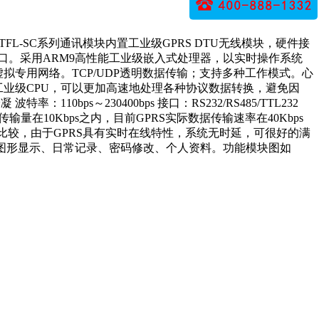
L-SC系列通讯模块内置工业级GPRS DTU无线模块，硬件接
85接口。采用ARM9高性能工业级嵌入式处理器，以实时操作系统
虚拟专用网络。TCP/UDP透明数据传输；支持多种工作模式。心
工业级CPU，可以更加高速地处理各种协议数据转换，避免因
0bps～230400bps 接口：RS232/RS485/TTL232
在10Kbps之内，目前GPRS实际数据传输速率在40Kbps
务比较，由于GPRS具有实时在线特性，系统无时延，可很好的满
、图形显示、日常记录、密码修改、个人资料。功能模块图如