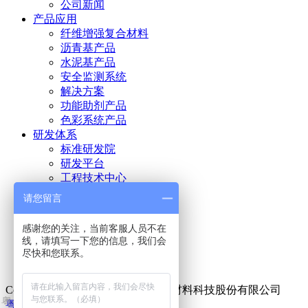
公司新闻
产品应用
纤维增强复合材料
沥青基产品
水泥基产品
安全监测系统
解决方案
功能助剂产品
色彩系统产品
研发体系
标准研发院
研发平台
工程技术中心
客服中心
请您留言
人力资源
人才理念
感谢您的关注，当前客服人员不在
招聘职位
线，请填写一下您的信息，我们会
联系我们
尽快和您联系。
联系方式
Copyright ©2005 - 2013 深圳海川新材料科技股份有限公司
粤公网安备 44030402001003号
粤ICP备14070502号-1