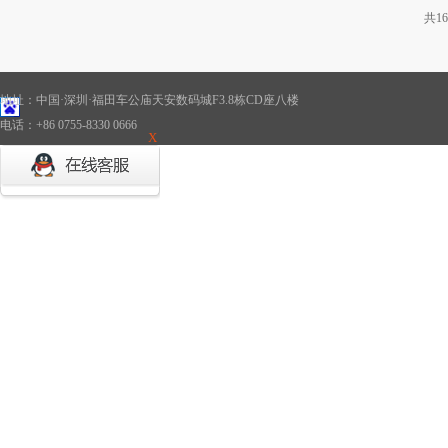
共
16
地址：中国·深圳·福田车公庙天安数码城F3.8栋CD座八楼
电话：+86 0755-8330 0666
X