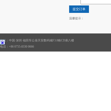
温馨提示：
地址：中国·深圳·福田车公庙天安数码城F3.8栋CD座八楼
电话：+86 0755-8330 0666