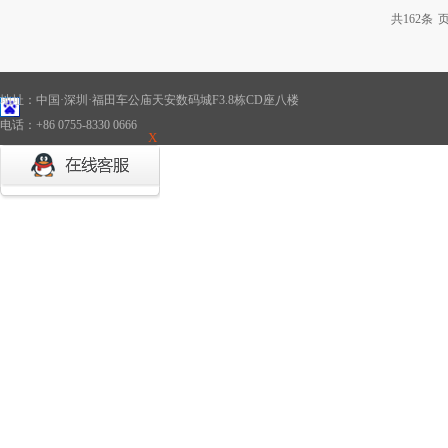
共
162
条
页
地址：中国·深圳·福田车公庙天安数码城F3.8栋CD座八楼
电话：+86 0755-8330 0666
X