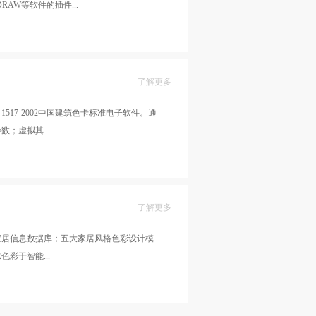
RAW等软件的插件...
脑显示颜色的对接和转换。适用范围教育、
计、工业设计、颜色管理等
了解更多
1517-2002中国建筑色卡标准电子软件。通
；虚拟其...
围建筑设计、涂料生产、科研机构
了解更多
家居信息数据库；五大家居风格色彩设计模
彩于智能...
颜色搭配公式实现家居色彩DIY。适用范