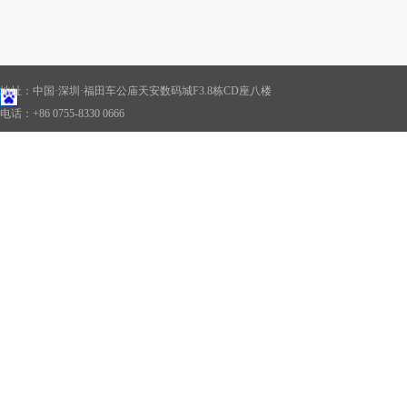
地址：中国·深圳·福田车公庙天安数码城F3.8栋CD座八楼
电话：+86 0755-8330 0666