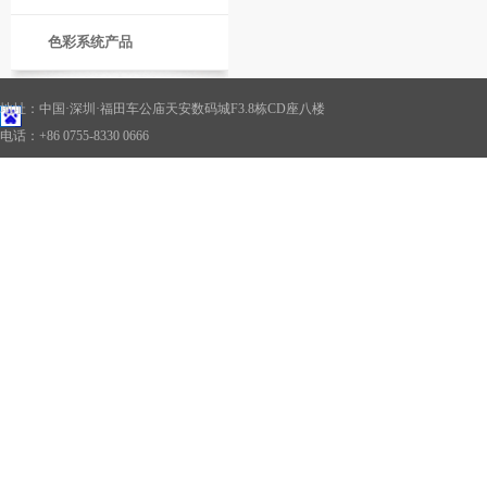
色彩系统产品
地址：中国·深圳·福田车公庙天安数码城F3.8栋CD座八楼
电话：+86 0755-8330 0666