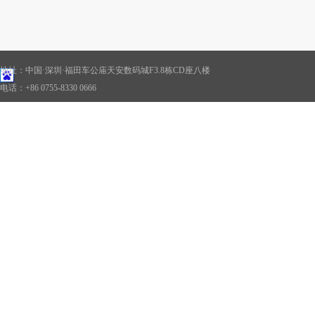
地址：中国·深圳·福田车公庙天安数码城F3.8栋CD座八楼
电话：+86 0755-8330 0666