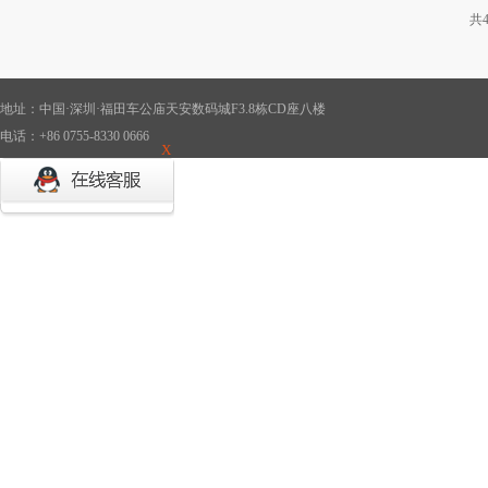
共
地址：中国·深圳·福田车公庙天安数码城F3.8栋CD座八楼
电话：+86 0755-8330 0666
X