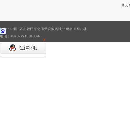
共
59
地址：中国·深圳·福田车公庙天安数码城F3.8栋CD座八楼
电话：+86 0755-8330 0666
X