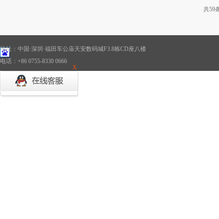
共
59
地址：中国·深圳·福田车公庙天安数码城F3.8栋CD座八楼
电话：+86 0755-8330 0666
X