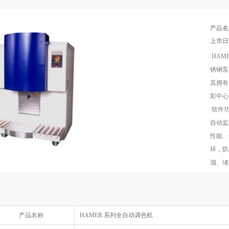
产品名
上市
HAM
锈钢泵
其拥有
彩中心
软件功
自动监
性能、
环，防
涸、堵
产品名称
HAMER 系列全自动调色机