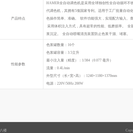
HAMER全自动调色机是采用全球独创性全自动循环不
代调色机，其拥有5项国家专利。适用于工厂批量自动化
产品特点
色操作简单、准确。 软件功能强大，实现配方输入、
采用体积注入方式，具有超常的性能、低磨损率。 全
浆沉淀。 全自动喷嘴清洗装置防止色浆干涸、堵塞。
色浆罐数量：16个
色浆罐容量：3.5立升
最小注入量（精度）：1/384（0.077 毫升）
性能参数
流量：0.4L/min
外型尺寸（长×宽×高）：1240×1180×1370mm
电源：220V/50Hz 200W
座八楼
Cop