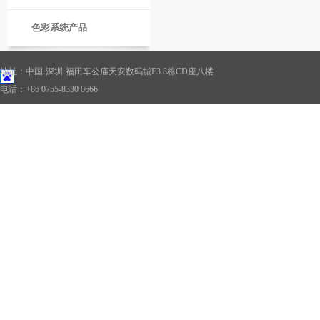
色彩系统产品
地址：中国·深圳·福田车公庙天安数码城F3.8栋CD座八楼
电话：+86 0755-8330 0666