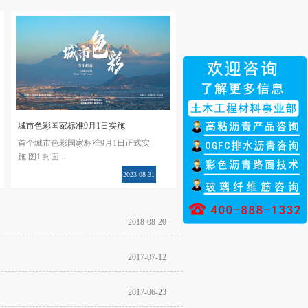
城市色彩国家标准9月1日实施
首个城市色彩国家标准9月1日正式实
施 图1 封面...
2023
-
08
-
31
图国家市场监督管理总局（国家标准化
管理委员会）批准发布《城市色彩设计
2018
-
08
-
20
指南》（GB/T 42648-2023）推荐性国家
标准，2023年9月1日正式实施。主编单
位中央美术学院，会同北京城市规划学
2017
-
07
-
12
会、同济大学、中国科学院心理研究
所、深圳市海川实业股份有限公司等14
2017
-
06
-
23
家单位，完成了编制工作。《城市色彩