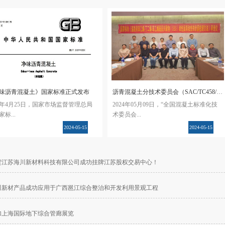
味沥青混凝土》国家标准正式发布
沥青混凝土分技术委员会（SAC/TC458/SC1）三届三次工作会议
24年4月25日，国家市场监督管理总局
2024年05月09日，“全国混凝土标准化技
标...
术委员会...
2024
-
05
-
15
2024
-
05
-
15
管理委员会）发布了《关于批准发
沥青混凝土分技术委员会（以下简称分
钢铁及合金 硅含量的测定 重量法）
标委）三届三次工作会议”在陕西省西安
贺江苏海川新材料科技有限公司成功挂牌江苏股权交易中心！
53项国家标准和4项国家标准修改单
市召开。本次会议采用线上线下同步进
告》，其中第211号文件明确了国家
行，国家市场监管总局标准技术管理司
《净味沥青混凝土》GB/T 43882-
装备材料处潘北辰处长、住房和城乡建
川新材产品成功应用于广西邕江综合整治和开发利用景观工程
24正式发布，并于2024年11月1日起正
设部标准定额研究所城乡建设产品标准
施。国家标准《净味沥青混凝土》
处尹玮奇工程师、全国混凝土标准化技
加上海国际地下综合管廊展览
全国混凝土标准化技术委员会沥青
术委员会王祖琦高级工程师、分标委主