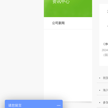
资讯中心
公司新闻
《净
20
（国家
准化
布（
祝
等3
的公
标准
海
20
式实
参
是在
请您留言