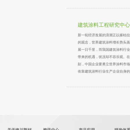
建筑涂料工程研究中心
新一轮经济发展的浪潮正以摧枯拉
的观念，世界建筑涂料增长势头蒸
展一日千里，而我国建筑涂料行业
带来的机遇，状况却不容乐观。在
刻，中国企业要勇立世界涂料市场
依靠建筑涂料行业生产企业自身的
此，一个国家级权威科研机构——
建筑涂料工程研究中心（简称工程
为整个涂料行业的良性发展添砖加
业的明天挥毫泼墨，与业界人士
程研究中心成立于2003年3月，
深圳市海川实业股份有限公司、上
中化建常州涂料化工研究院、北方
振邦氟涂料股份有限公司联合组建。