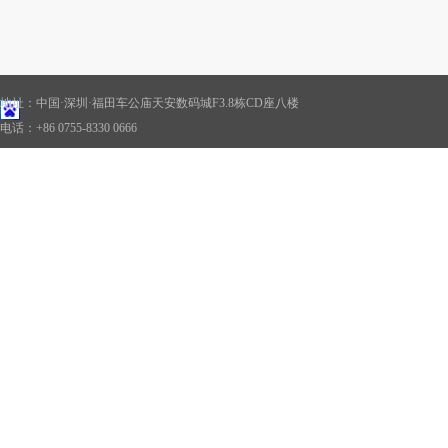
地址：中国·深圳·福田车公庙天安数码城F3.8栋CD座八楼
电话：+86 0755-8330 0666