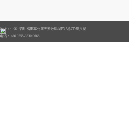
地址：中国·深圳·福田车公庙天安数码城F3.8栋CD座八楼
电话：+86 0755-8330 0666