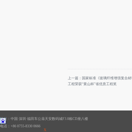
上一篇：
国家标准《玻璃纤维增强复合材
工程荣获“黄山杯”省优质工程奖
地址：中国·深圳·福田车公庙天安数码城F3.8栋CD座八楼
电话：+86 0755-8330 0666
X