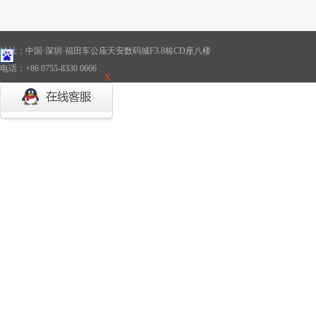
地址：中国·深圳·福田车公庙天安数码城F3.8栋CD座八楼
电话：+86 0755-8330 0666
X