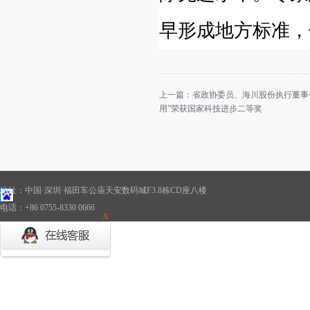
早形成地方标准，
上一篇：
省政协委员、海川股份执行董事何
用”荣获国家科技进步二等奖
地址：中国·深圳·福田车公庙天安数码城F3.8栋CD座八楼
电话：+86 0755-8330 0666
X