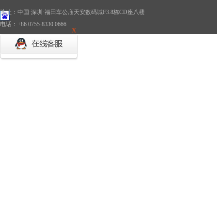
地址：中国·深圳·福田车公庙天安数码城F3.8栋CD座八楼
电话：+86 0755-8330 0666
X