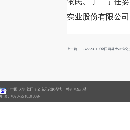
依民、丁一宁任委
实业股份有限公司
上一篇：
TC458/SC1《全国混凝土标
地址：中国·深圳·福田车公庙天安数码城F3.8栋CD座八楼
电话：+86 0755-8330 0666