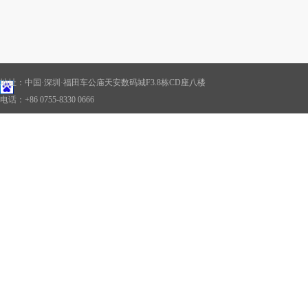
地址：中国·深圳·福田车公庙天安数码城F3.8栋CD座八楼
电话：+86 0755-8330 0666